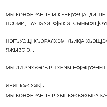
МЫ КОНФЕРАНЦЫМ КЪЕК|УЭЛ|А, ДИ ЩЫ
ПСОМИ, ГУАПЭУЭ, Ф|ЫК|Э, СЫНЫФЩ|ОУ
НЭГЪУЭЩ| КЪЭРАЛХЭМ КЪИК|А ХЬЭЩ|
ЯЖЫЗО|Э...
МЫ ДИ ЗЭХУЭСЫР ТХЬЭМ ЕФ|ЭК|УЭНЫГ
ИРИГЪЭК|УЭК|..
МЫ КОНФЕРАНЦЫР ЗЫГЪЭХЬЭЗЫРА К