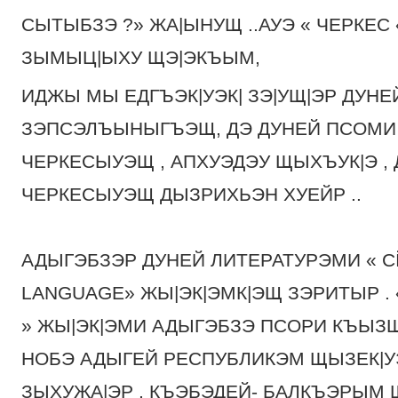
СЫТЫБЗЭ ?» ЖА|ЫНУЩ ..АУЭ « ЧЕРКЕ
ЗЫМЫЦ|ЫХУ ЩЭ|ЭКЪЫМ,
ИДЖЫ МЫ ЕДГЪЭК|УЭК| ЗЭ|УЩ|ЭР ДУН
ЗЭПСЭЛЪЫНЫГЪЭЩ, ДЭ ДУНЕЙ ПСОМИ
ЧЕРКЕСЫУЭЩ , АПХУЭДЭУ ЩЫХЪУК|Э ,
ЧЕРКЕСЫУЭЩ ДЫЗРИХЬЭН ХУЕЙР ..
АДЫГЭБЗЭР ДУНЕЙ ЛИТЕРАТУРЭМИ « C
LANGUAGE» ЖЫ|ЭК|ЭМК|ЭЩ ЗЭРИТЫР . «
» ЖЫ|ЭК|ЭМИ АДЫГЭБЗЭ ПСОРИ КЪЫЗ
НОБЭ АДЫГЕЙ РЕСПУБЛИКЭМ ЩЫЗЕК|У
ЗЫХУЖА|ЭР , КЪЭБЭДЕЙ- БАЛКЪЭРЫМ