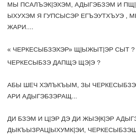
МЫ ПСАЛЪЭК|ЭХЭМ, АДЫГЭБЗЭМ И ПЩ|
ЫХУХЭМ Я ГУПСЫСЭР ЕГЪЭУТХЪУЭ , М
ЖАРИ....
« ЧЕРКЕСЫБЗЭХЭР» Щ|ЫЖЫТ|ЭР СЫТ 
ЧЕРКЕСЫБЗЭ ДАПЩЭ ЩЭ|Э ?
АБЫ ШЕЧ ХЭЛЪКЪЫМ, ЗЫ ЧЕРКЕСЫБЗЭ
АРИ АДЫГЭБЗЭРАЩ...
ДИ БЗЭМ И Ц|ЭР ДЭ ДИ ЖЫЭ|К|ЭР АДЫ
ДЫКЪЫЗРАЦ|ЫХУМК|ЭИ, ЧЕРКЕСЫБЗЭЩ