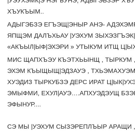
|УЭУХЭМК|Э НЭГЪУНЭ, АДЫГЭБЗЭР ХЪ
ХЪУКЪЫМ..
АДЫГЭБЗЭ ЕГЪЭЩ|ЭНЫР АНЭ- АДЭХЭМ
ЯПЩЭМ ДАЛЪХЬАУ |УЭХУМ ЗЫХЭЗГЪЭК
«АКЪЫЛ|ЫФ|ЭХЭРИ » УТЫКУМ ИТЩ Ц|ЫХ
МИС ЩАПХЪЭУ КЪЭТХЬЫНЩ , ТЫРКУМ ,
ЭХЭМ КЪЫЩЫЩ|ЭДЗАУЭ , ТХЬЭМАХУЭМ 
ХУЭДИЗ ТЫРКУБЗЭ ДЕРС ИРАТ Ц|ЫК|УХЭМ
ЭМЫФМИ, ЕХУЛ|АУЭ….АПХУЭДЭУЩ БЗЭ
ЭФЫНУР....
СЭ МЫ |УЭХУМ СЫЗЭРЕПЛЪЫР АРАЩИ ,