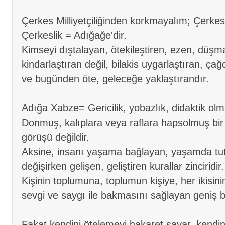
Çerkes Milliyetçiliğinden korkmayalım; Çerkesli
Çerkeslik = Adığağe'dir.
Kimseyi dıştalayan, ötekileştiren, ezen, düşm
kindarlaştıran değil, bilakis uygarlaştıran, ça
ve bugünden öte, geleceğe yaklaştırandır.
Adığa Xabze= Gericilik, yobazlık, didaktik ol
Donmuş, kalıplara veya raflara hapsolmuş bi
görüşü değildir.
Aksine, insanı yaşama bağlayan, yaşamda tut
değişirken gelişen, geliştiren kurallar zinciridir.
Kişinin toplumuna, toplumun kişiye, her ikisin
sevgi ve saygı ile bakmasını sağlayan geniş bi
Fakat kendini ötelemeyi hakaret sayar, kend