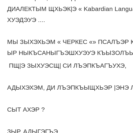
ДИАЛЕКТЫМ ЩХЬЭК|Э « Kabardian Langua
ХУЭДЭУЭ ....
МЫ ЗЫХЭХЬЭМ « ЧЕРКЕС «» ПСАЛЪЭР
ЫР НЫКЪСАНЫГЪЭШХУЭУЭ КЪЫЗОЛЪ
ПЩ|Э ЗЫХУЭСЩ| СИ ЛЪЭПКЪАГЪУХЭ,
АДЫХЭХЭМ, ДИ ЛЪЭПКЪЫЩХЬЭР |ЭНЭ 
СЫТ АХЭР ?
ЗЫР, АДЫГЭГЪЭ