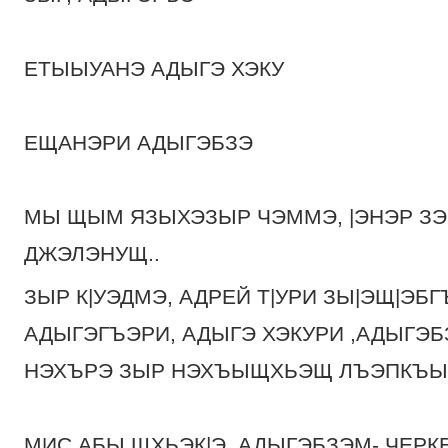
ЕТЫЫУАНЭ АДЫГЭ ХЭКУ
ЕЩАНЭРИ АДЫГЭБЗЭ
МЫ ЩЫМ ЯЗЫХЭЗЫР ЧЭММЭ, |ЭНЭР З
ДЖЭЛЭНУЩ..
ЗЫР К|УЭДМЭ, АДРЕЙ Т|УРИ ЗЫ|ЭЩ|Э
АДЫГЭГЪЭРИ, АДЫГЭ ХЭКУРИ ,АДЫГЭБЗ
НЭХЪРЭ ЗЫР НЭХЪЫЩХЬЭЩ ЛЪЭПКЪЫМК
МИС АБЫ ЩХЬЭК|Э, АДЫГЭБЗЭМ- ЧЕРК