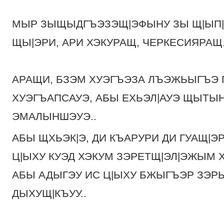
МЫР ЗЫЩЫДГЪЭЗЭЩ|ЭФЫНУ ЗЫ Щ|ЫП|
ЩЫ|ЭРИ, АРИ ХЭКУРАЩ, ЧЕРКЕСИЯРАЩ.
АРАЩИ, БЗЭМ ХУЭГЪЭЗА ЛЪЭЖЬЫГЪЭ 
ХУЭГЪАПСАУЭ, АБЫ ЕХЬЭЛ|АУЭ ЩЫТЫН 
ЭМАЛЫНШЭУЭ..
АБЫ ЩХЬЭК|Э, ДИ КЪАРУРИ ДИ ГУАЩ|ЭР
Ц|ЫХУ КУЭД ХЭКУМ ЗЭРЕТЩ|ЭЛ|ЭЖЫМ 
АБЫ АДЫГЭУ ИС Ц|ЫХУ БЖЫГЪЭР ЗЭ
ДЫХУЩ|КЪУУ..