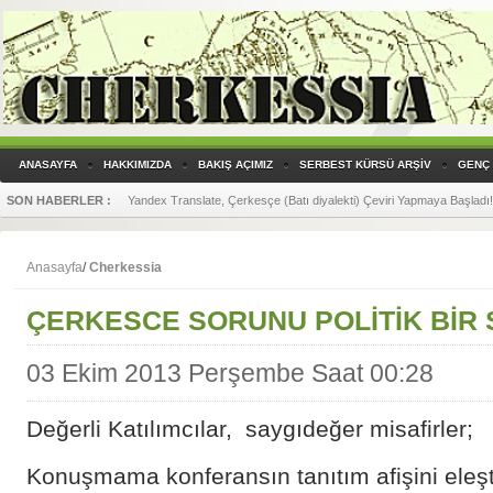
ANASAYFA
HAKKIMIZDA
BAKIŞ AÇIMIZ
SERBEST KÜRSÜ ARŞİV
GENÇ 
SON HABERLER :
Yandex Translate, Çerkesçe (Batı diyalekti) Çeviri Yapmaya Başladı!
Anasayfa
/
Cherkessia
ÇERKESCE SORUNU POLİTİK BİR
03 Ekim 2013 Perşembe Saat 00:28
Değerli Katılımcılar, saygıdeğer misafirler;
Konuşmama konferansın tanıtım afişini eleş