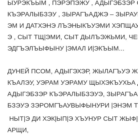
ЫУРЭКЪЫМ , ПЭРЭПЭЖУ , АДЫГЭБЗЭР
КЪЭРАЛЫБЗЭУ , ЗЫРАГЪАДЖЭ – ЗЫРАУ
ЭМ И ДАТХЭНЭ ЛЪЭНЫКЪУЭМИ ХЭПЩА
Э , СЫТ ТЩ|ЭМИ, СЫТ ДЫЛЪЭЖЬМИ, Ч
ЭДГЪЭЛЪЫФЫНУ |ЭМАЛ И|ЭКЪЫМ...
ДУНЕЙ ПСОМ, АДЫГЭХЭР, ЖЫЛАГЪУЭ Ж
КЪАЛЭУ, УЭРАМ УЭРАМУ ЩЫХЭКЪУХЬА 
АДЫГЭБЗЭР КЪЭРАЛЫБЗЭУЭ, ЗЫРАГЪ
БЗЭУЭ ЗЭРОМГЪАУВЫФЫНУРИ |ЭНЭМ Т
НЫТ|Э ДИ ХЭК|ЫП|Э ХЪУНУР СЫТ ЖЫФ
АРЩИ,