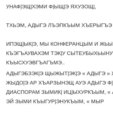
УНАФ|ЭЩ|ХЭМИ Ф|ЫЩ|Э ЯХУЗОЩ|,
ТХЬЭМ, АДЫГЭ ЛЪЭПКЪЫМ ХЪЕРЫГЪЭ 
ИПЭЩ|ЫК|Э, МЫ КОНФЕРАНЦЫМ И ЖЬЫ|Э
КЪЭГЪАУВАХЭМ ТЭК|У СЫТЕУБЫХЬЫН
КЪЫСХУЭВГЪАГЪМЭ..
АДЫГЭБЗЭК|Э ЩЫЖЫТ|ЭК|Э « АДЫГЭ » 
ЖЫДО|Э АР ХЪАРЗЫНЭЩ АУЭ АДЫГЭ Ф
ДИАСПОРАМ ЗЫМИК| ИЦ|ЫХУРКЪЫМ, « 
ЭЙ ЗЫМИ КЪЫГУР|ЭНУКЪЫМ, « МЫР