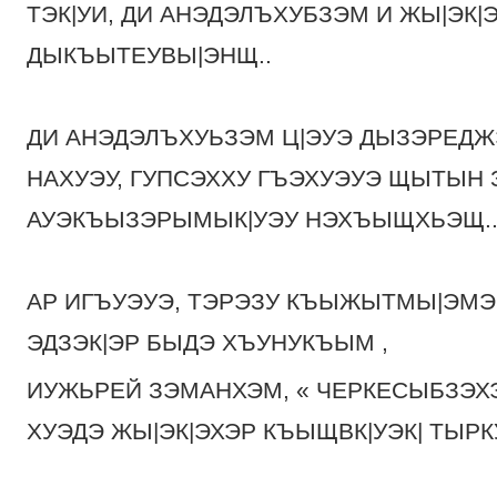
ТЭК|УИ, ДИ АНЭДЭЛЪХУБЗЭМ И ЖЫ|ЭК|
ДЫКЪЫТЕУВЫ|ЭНЩ..
ДИ АНЭДЭЛЪХУЬЗЭМ Ц|ЭУЭ ДЫЗЭРЕДЖЭ
НАХУЭУ, ГУПСЭХХУ ГЪЭХУЭУЭ ЩЫТЫН
АУЭКЪЫЗЭРЫМЫК|УЭУ НЭХЪЫЩХЬЭЩ..
АР ИГЪУЭУЭ, ТЭРЭЗУ КЪЫЖЫТМЫ|ЭМЭ,
ЭДЗЭК|ЭР БЫДЭ ХЪУНУКЪЫМ ,
ИУЖЬРЕЙ ЗЭМАНХЭМ, « ЧЕРКЕСЫБЗЭХЭР
ХУЭДЭ ЖЫ|ЭК|ЭХЭР КЪЫЩВК|УЭК| ТЫРКУ