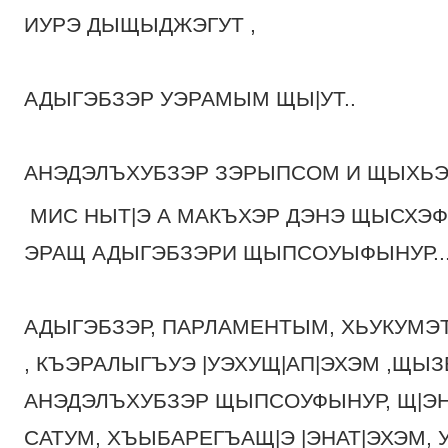
ИУРЭ ДЫЩЫДЖЭГУТ ,
АДЫГЭБЗЭР УЭРАМЫМ ЩЫ|УТ..
АНЭДЭЛЪХУБЗЭР ЗЭРЫПСОМ И ЩЫХЬЭТ
МИС НЫТ|Э А МАКЪХЭР ДЭНЭ ЩЫСХЭ
ЭРАЩ АДЫГЭБЗЭРИ ЩЫПСОУЫФЫНУР....
АДЫГЭБЗЭР, ПАРЛАМЕНТЫМ, ХЬУКУМЭ
, КЪЭРАЛЫГЪУЭ |УЭХУЩ|АП|ЭХЭМ ,ЩЫ
АНЭДЭЛЪХУБЗЭР ЩЫПСОУФЫНУР, Щ|Э
САТУМ, ХЪЫБАРЕГЪАЩ|Э |ЭНАТ|ЭХЭМ,