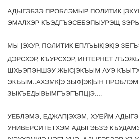
АДЫГЭБЗЭ ПРОБЛЭМЫР ПОЛИТИК |ЭХУЩ
ЭМАЛХЭР КЪЭДГЪЭСЕБЭПЫУРЭЩ ЗЭРЫ
МЫ |ЭХУР, ПОЛИТИК ЕПЛЪЫК|ЭК|Э ЗЕГЪ
ДЭРСХЭР, КЪУРСХЭР, ИНТЕРНЕТ ЛЪЭЖ
ЩХЬЭПЭНШЭУ ЖЫС|ЭКЪЫМ АУЭ КЪЫТХУ
ЭКЪЫМ..АХЭМК|Э ЗЫФ|ЭК|ЫН ПРОБЛЭ
ЗЫКЪЕДЫВЫМГЪЭГЪПЦ|Э....
УЕБЛЭМЭ, ЕДЖАП|ЭХЭМ, ХУЕЙМ АДЫГЭ
УНИВЕРСИТЕТХЭМ АДЫГЭБЗЭ КЪУДАМ