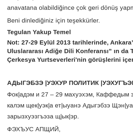
anavatana olabildiğince çok geri dönüş yap
Beni dinlediğiniz için teşekkürler.
Tegulan Yakup Temel
Not: 27-29 Eylül 2013 tarihlerinde, Ankara
Uluslararası Adiğe Dili Konferansı” ın da
Çerkesya Yurtseverleri'nin görüşlerini i
АДЫГЭБЗЭ |УЭХУР ПОЛИТИК |УЭХУГЪ
Фок|адэм и 27 – 29 махуэхэм, Каффедым 
калэм щек|уэк|а ет|ыуанэ Адыгэбзэ Щэн|уа
зарызхуэзгъэза щ|ык|эр.
ФЭХЪУС АПЩИЙ,