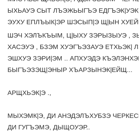
ЫХЬАУЭ СЫТ ЛЪЭЖЬЫГЪЭ ЕДГЪЭК|УЭК|
ЭУХУ ЕПЛЪЫК|ЭР ШЭСЫП|Э Щ|ЫН ХУЕЙЩ
ШЭЧ ХЭЛЪКЪЫМ, Ц|ЫХУ ЗЭРЫЗЫУЭ , ЗЫ
ХАСЭУЭ , БЗЭМ ХУЭГЪЭЗАУЭ ЕТХЬЭК|
ЭШХУЭ ЗЭРИ|ЭМ .. АПХУЭДЭ КЪЭЛЭНХ
БЫГЪЭЗЭЩ|ЭНЫР ХЪАРЗЫНЭК|ЕЙЩ...
АРЩХЬЭК|Э .,
МЫХЭМК|Э, ДИ АНЭДЭЛЪХУБЗЭ ЧЕРКЕ
ДИ ГУГЪЭМЭ, ДЫЩОУЭР..