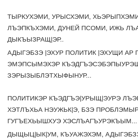
ТЫРКУХЭМИ, УРЫСХЭМИ, ХЬЭРЫПХЭМИ
ЛЪЭПКЪХЭМИ, ДУНЕЙ ПСОМИ, ИЖЬ ЛЪ
ДЫКЪЫЗРАЩ|ЭР..
АДЫГЭБЗЭ |ЭХУР ПОЛИТИК |ЭХУЩИ АР 
ЭМЭПСЫМЭХЭР КЪЭДГЪЭСЭБЭПЫУРЭ
ЗЭРЫЗЫБЛЭТХЫФЫНУР...
ПОЛИТИКЭР КЪЭДГЪЭ|УРЫЩ|ЭУРЭ ЛЪЭП
ХЭТЛЪХЬА НЭУЖЬК|Э, БЗЭ ПРОБЛЭМ
ГУГЪЕХЬЫШХУЭ ХЭСЛЪАГЪУРЭКЪЫМ..
ДЫЩЫЦ|ЫК|УМ, КЪУАЖЭХЭМ, АДЫГЭБЗЭ