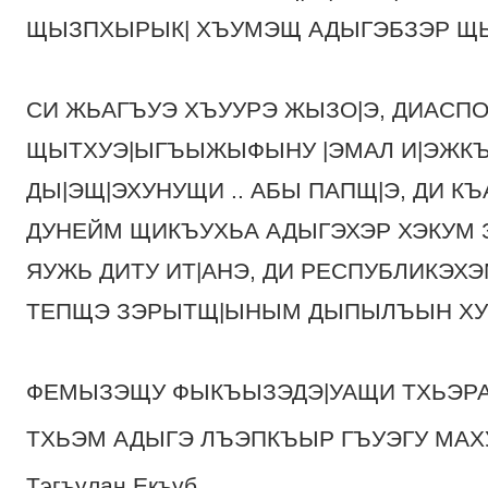
ЩЫЗПХЫРЫК| ХЪУМЭЩ АДЫГЭБЗЭР ЩЫ
СИ ЖЬАГЪУЭ ХЪУУРЭ ЖЫЗО|Э, ДИАСП
ЩЫТХУЭ|ЫГЪЫЖЫФЫНУ |ЭМАЛ И|ЭЖКЪ
ДЫ|ЭЩ|ЭХУНУЩИ .. АБЫ ПАПЩ|Э, ДИ КЪ
ДУНЕЙМ ЩИКЪУХЬА АДЫГЭХЭР ХЭКУМ
ЯУЖЬ ДИТУ ИТ|АНЭ, ДИ РЕСПУБЛИКЭХ
ТЕПЩЭ ЗЭРЫТЩ|ЫНЫМ ДЫПЫЛЪЫН ХУ
ФЕМЫЗЭЩУ ФЫКЪЫЗЭДЭ|УАЩИ ТХЬЭРАЗ
ТХЬЭМ АДЫГЭ ЛЪЭПКЪЫР ГЪУЭГУ МАХУ
Тэгъулан Екъуб