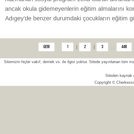
ancak okula gidemeyenlerin eğitim almalarını ko
Adıgey’de benzer durumdaki çocukların eğitim gö
Geri
1
2
3
446
|
|
...
Sitemizin hiçbir vakıf, dernek vs. ile ilgisi yoktur. Sitede yayınlanan tüm
Siteden kaynak 
Copyright © Cherkessi