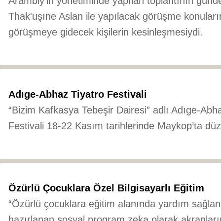
Arambiy'in yönetiminde yapılan toplantının gün
Thak'uşıne Aslan ile yapılacak görüşme konuları
görüşmeye gidecek kişilerin kesinleşmesiydi.
Adıge-Abhaz Tiyatro Festivali
“Bizim Kafkasya Tebeşir Dairesi” adlı Adıge-Abha
Festivali 18-22 Kasım tarihlerinde Maykop’ta dü
Özürlü Çocuklara Özel Bilgisayarlı Eğitim
“Özürlü çocuklara eğitim alanında yardım sağlan
hazırlanan sosyal program zeka olarak akranlar