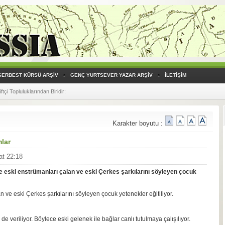
SERBEST KÜRSÜ ARŞİV
GENÇ YURTSEVER YAZAR ARŞİV
İLETİŞİM
çi Topluluklarından Biridir
:
Karakter boyutu :
mlar
at 22:18
 eski enstrümanları çalan ve eski Çerkes şarkılarını söyleyen çocuk
 ve eski Çerkes şarkılarını söyleyen çocuk yetenekler eğitiliyor.
e veriliyor. Böylece eski gelenek ile bağlar canlı tutulmaya çalışılıyor.