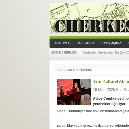
ANASAYFA
HAKKIMIZDA
BAKIŞ AÇIMIZ
SON HABERLER :
Çerkesler Yeryüzünün En Eski Çift
Anasayfa
/
Cherkessia
Yeni Kültürel Atılı
18 Mart 2025 Salı Sa
Adıge Cumhuriyeti'nde
yetenekler eğitiliyor.
Adıge Cumhuriyeti'nde eski enstrümanları çalan
Eğitim Maykop merkezi ile ilçe belediyelerinde d