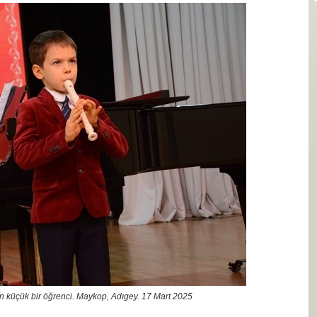
en küçük bir öğrenci. Maykop, Adıgey. 17 Mart 2025