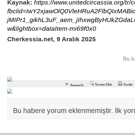
Kaynak:
https://www.unitedcircassia.org/tr
fbclid=IwY2xjawOlQ0VleHRuA2FlbQIxM
jMIPr1_gikhL3uF_aem_jIhxwgByHUkZGdaL
w&lightbox=dataItem-mi69f0x0
Cherkessia.net, 9 Aralık 2025
Bu h
Yorum Ekle
Yazdır
Anasayfa
Bu habere yorum eklenmemiştir. İlk yo