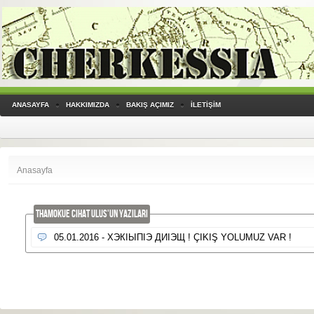
ANASAYFA
HAKKIMIZDA
BAKIŞ AÇIMIZ
İLETİŞİM
Anasayfa
Thamokue Cihat Ulus'UN YAZILARI
05.01.2016 - ХЭКIЫПIЭ ДИIЭЩ ! ÇIKIŞ YOLUMUZ VAR !