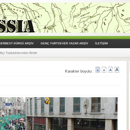
SERBEST KÜRSÜ ARŞİV
GENÇ YURTSEVER YAZAR ARŞİV
İLETİŞİM
 diyalekti) Çeviri Yapmaya Başladı!
:
Karakter boyutu :