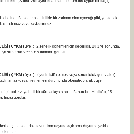
de bir kere, Şubat-Mart aylarında, maddi durumuna uygun bir bağış
isi belirler. Bu konuda kesinlikle bir zorlama olamayacağı gibi, yapılacak
m kazandırmaz veya kaybettirmez.
İSİ ( ÇYKM )
üyeliği 2 senelik dönemler için geçerlidir. Bu 2 yıl sonunda,
i yazılı olarak Meclis’e sunmaları gerekir.
İSİ ( ÇYKM )
üyeliği, üyenin istifa etmesi veya sorumluluk-görev aldığı
e katılmaması-devam etmemesi durumunda otomatik olarak düşer.
şürebilir veya belli bir süre askıya alabilir. Bunun için Meclis’te, 15.
apılması gerekir.
 herhangi bir konudaki tavrını kamuoyuna açıklama-duyurma yetkisi
ülerindir.