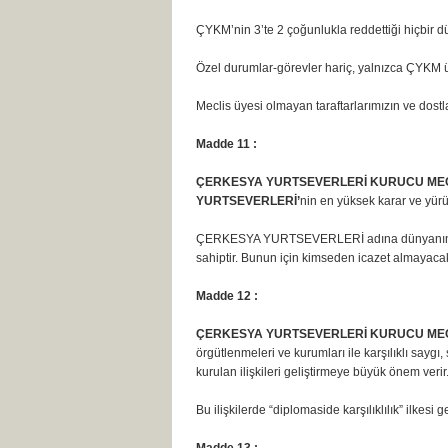
ÇYKM’nin 3’te 2 çoğunlukla reddettiği hiçbir d
Özel durumlar-görevler hariç, yalnızca ÇYKM ü
Meclis üyesi olmayan taraftarlarımızın ve dostl
Madde 11 :
ÇERKESYA YURTSEVERLERİ KURUCU MECLİ
YURTSEVERLERİ’
nin en yüksek karar ve yürü
ÇERKESYA YURTSEVERLERİ adına dünyanın bütün 
sahiptir. Bunun için kimseden icazet almayacakt
Madde 12 :
ÇERKESYA YURTSEVERLERİ KURUCU MECLİ
örgütlenmeleri ve kurumları ile karşılıklı sayg
kurulan ilişkileri geliştirmeye büyük önem verir
Bu ilişkilerde “diplomaside karşılıklılık” ilkesi ge