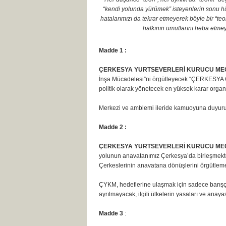
“kendi yolunda yürümek” isteyenlerin sonu h
hatalarımızı da tekrar etmeyerek böyle bir “te
halkının umutlarını heba etme
Madde 1 :
ÇERKESYA YURTSEVERLERİ KURUCU MECLİ
İnşa Mücadelesi”ni örgütleyecek “ÇERKESYA 
politik olarak yönetecek en yüksek karar organı
Merkezi ve amblemi ileride kamuoyuna duyurul
Madde 2 :
ÇERKESYA YURTSEVERLERİ KURUCU MECL
yolunun anavatanımız Çerkesya’da birleşmekte
Çerkeslerinin anavatana dönüşlerini örgütleme
ÇYKM, hedeflerine ulaşmak için sadece barış
ayrılmayacak, ilgili ülkelerin yasaları ve anayasa
Madde 3
: