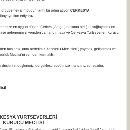
 örgütlemek için bugün tarihi bir adım atıyor;
ÇERKESYA
 dünyaya ilan ediyoruz.
erimize en uygun düşen; Çerkes ( Adige ) halkının birliğini sağlayacak en
Xase geleneğimizi yeniden canlandırmaya ve Çerkesya Yurtseverleri Kurucu
n başladık; ama hedefimiz Xaseleri ( Meclisleri ) yaymak, geliştirmek ve
ürlük Meclisi“ni yeniden kurmaktır.
 düşlerini: düşlerimizi gerçekleştireceğimize inancımız sonsuzdur.
isi!
KESYA YURTSEVERLERİ
KURUCU MECLİSİ
ildir. İlkesel ve politik olmayan ayrılıkları veya farklılıkları “teorik” zannedip