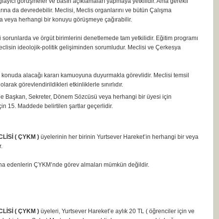
layıcı görüşmeler ve basın açıklamaları yapmaya yetkilidir. Ama gerekli
ına da devredebilir. Meclisi, Meclis organlarını ve bütün Çalışma
tıya veya herhangi bir konuyu görüşmeye çağırabilir.
sorunlarda ve örgüt birimlerini denetlemede tam yetkilidir. Eğitim programı
. Meclisin ideolojik-politik gelişiminden sorumludur. Meclisi ve Çerkesya
konuda alacağı kararı kamuoyuna duyurmakla görevlidir. Meclisi temsil
arak görevlendirildikleri etkinliklerle sınırlıdır.
u ile Başkan, Sekreter, Dönem Sözcüsü veya herhangi bir üyesi için
in 15. Maddede belirtilen şartlar geçerlidir.
İSİ ( ÇYKM )
üyelerinin her birinin Yurtsever Hareket’in herhangi bir veya
.
ina edenlerin ÇYKM’nde görev almaları mümkün değildir.
İSİ ( ÇYKM )
üyeleri, Yurtsever Hareket’e aylık 20 TL ( öğrenciler için ve