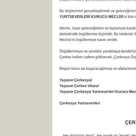
Bu düşlerimizi gerçekleştirmek ve geleceğimizi
YURTSEVERLERİ KURUCU MECLİSİ
’ni tüm
Meclis, Xase geleneğimize ve toplumsal karakt
demokratik örgütlenme biçimidir. Bu nedenle 
Meclisi’ni örgütlemeye karar verdik.
Örgütlenmeye ve yeniden yaratmaya kendimizde
Çerkes halkını zafere götürecek „Çerkesya Özg
Birgün bunu da başaracağımıza ve atalarımızın
Yaşasın Çerkesya!
Yaşasın Çerkes Ulusu!
Yaşasın Çerkesya Yurtseverleri Kurucu Mecl
Çerkesya Yurtseverleri
ÇER
Her düşünce “teori”, her ayrılık da “teorik” değ