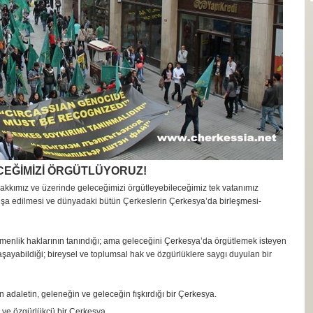
EĞİMİZİ ÖRGÜTLÜYORUZ!
l hakkımız ve üzerinde geleceğimizi örgütleyebileceğimiz tek vatanımız
şa edilmesi ve dünyadaki bütün Çerkeslerin Çerkesya’da birleşmesi-
menlik haklarının tanındığı; ama geleceğini Çerkesya’da örgütlemek isteyen
aşayabildiği; bireysel ve toplumsal hak ve özgürlüklere saygı duyulan bir
 adaletin, geleneğin ve geleceğin fışkırdığı bir Çerkesya.
cı ve özgürlükçü bir Çerkesya.