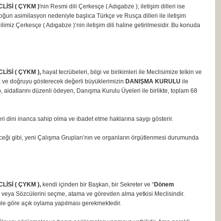
İSİ ( ÇYKM )
'nin Resmi dili Çerkesçe ( Adıgabze ); iletişim dilleri ise
oğun asimilasyon nedeniyle başlıca Türkçe ve Rusça dilleri ile iletişim
miz Çerkesçe ( Adıgabze )’nin iletişim dili haline getirilmesidir. Bu konuda
Sİ ( ÇYKM ),
hayat tecrübeleri, bilgi ve birikimleri ile Meclisimize telkin ve
k ve doğruyu gösterecek değerli büyüklerimizin
DANIŞMA KURULU
ile
 aidatlarını düzenli ödeyen, Danışma Kurulu Üyeleri ile birlikte, toplam 68
ri dini inanca sahip olma ve ibadet etme haklarına saygı gösterir.
ileceği gibi, yeni Çalışma Grupları’nın ve organların örgütlenmesi durumunda
Sİ ( ÇYKM ),
kendi içinden bir Başkan, bir Sekreter ve “
Dönem
ni veya Sözcülerini seçme, atama ve görevden alma yetkisi Meclisindir.
ule göre açık oylama yapılması gerekmektedir.