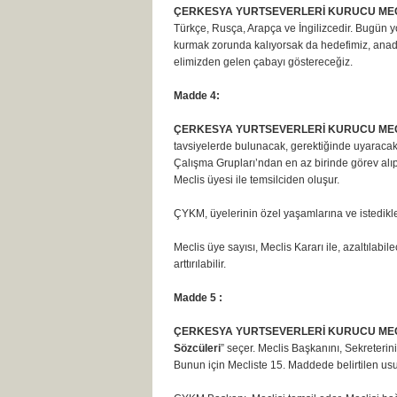
ÇERKESYA YURTSEVERLERİ KURUCU MECL
Türkçe, Rusça, Arapça ve İngilizcedir. Bugün y
kurmak zorunda kalıyorsak da hedefimiz, anadili
elimizden gelen çabayı göstereceğiz.
Madde 4:
ÇERKESYA YURTSEVERLERİ KURUCU MECLİ
tavsiyelerde bulunacak, gerektiğinde uyaraca
Çalışma Grupları’ndan en az birinde görev alıp,
Meclis üyesi ile temsilciden oluşur.
ÇYKM, üyelerinin özel yaşamlarına ve istedikle
Meclis üye sayısı, Meclis Kararı ile, azaltılab
arttırılabilir.
Madde 5 :
ÇERKESYA YURTSEVERLERİ KURUCU MECLİ
Sözcüleri
” seçer. Meclis Başkanını, Sekreteri
Bunun için Mecliste 15. Maddede belirtilen us