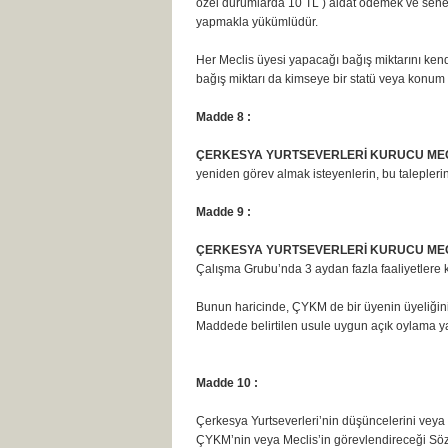
özel durumlarda 10 TL ) aidat ödemek ve sene
yapmakla yükümlüdür.
Her Meclis üyesi yapacağı bağış miktarını kend
bağış miktarı da kimseye bir statü veya konu
Madde 8 :
ÇERKESYA YURTSEVERLERİ KURUCU MECL
yeniden görev almak isteyenlerin, bu taleplerin
Madde 9 :
ÇERKESYA YURTSEVERLERİ KURUCU MECL
Çalışma Grubu’nda 3 aydan fazla faaliyetler
Bunun haricinde, ÇYKM de bir üyenin üyeliğini dü
Maddede belirtilen usule uygun açık oylama y
Madde 10 :
Çerkesya Yurtseverleri’nin düşüncelerini veya
ÇYKM’nin veya Meclis’in görevlendireceği Sözc