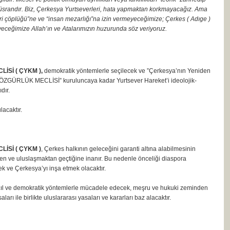
üsrandır. Biz, Çerkesya Yurtseverleri, hata yapmaktan korkmayacağız. Ama
ori çöplüğü”ne ve “insan mezarlığı”na izin vermeyeceğimize; Çerkes ( Adıge )
yeceğimize Allah’ın ve Atalarımızın huzurunda söz veriyoruz.
Sİ ( ÇYKM ),
demokratik yöntemlerle seçilecek ve ”Çerkesya’nın Yeniden
ÖZGÜRLÜK MECLİSİ” kuruluncaya kadar Yurtsever Hareket’i ideolojik-
dır.
acaktır.
İSİ ( ÇYKM )
, Çerkes halkının geleceğini garanti altına alabilmesinin
n ve uluslaşmaktan geçtiğine inanır. Bu nedenle önceliği diaspora
k ve Çerkesya’yı inşa etmek olacaktır.
çıl ve demokratik yöntemlerle mücadele edecek, meşru ve hukuki zeminden
ları ile birlikte uluslararası yasaları ve kararları baz alacaktır.