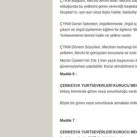
ÇYKM Başkanı, Meclisi temsil eder. Meclisi bağ
olduğunda bu yetkisini görev vereceği başkalar
Grupları’nı, ayrı ayrı veya toplu halde, toplan
ÇYKM Genel Sekreteri, örgütlenmede, örgüt içi 
çıkarır ve örgüt üyelerinin eğitimi ile ilgilenir
Yurtseverlerini temsil hakkı ve yetkisi vardır.
ÇYKM Dönem Sözcüleri, Meclisin herhangi bir 
yetkileri, Meclis’te görüşülen konularla ve özel ol
Meclis Üyeleri’nin 3’te 1’inin yazılı başvurus
güvenoylaması yapılabilir. Karar alınabilmesi iç
Madde 6 :
ÇERKESYA YURTSEVERLERİ KURUCU MECL
birkaç biriminde görev veya sorumluluğu vardır
Böyle bir görev veya sorumluluk almaktan imt
Madde 7
:
ÇERKESYA YURTSEVERLERİ KURUCU MECL