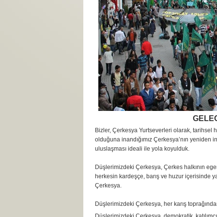
GELEC
Bizler, Çerkesya Yurtseverleri olarak, tarihse
olduğuna inandığımız Çerkesya’nın yeniden in
uluslaşması ideali ile yola koyulduk.
Düşlerimizdeki Çerkesya, Çerkes halkının ege
herkesin kardeşçe, barış ve huzur içerisinde y
Çerkesya.
Düşlerimizdeki Çerkesya, her karış toprağından
Düşlerimizdeki Çerkesya, demokratik, katılım