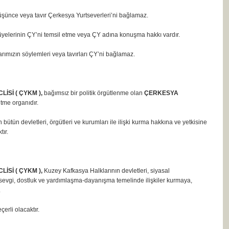
üşünce veya tavır Çerkesya Yurtseverleri’ni bağlamaz.
yelerinin ÇY’ni temsil etme veya ÇY adına konuşma hakkı vardır.
arımızın söylemleri veya tavırları ÇY’ni bağlamaz.
Sİ ( ÇYKM ),
bağımsız bir politik örgütlenme olan
ÇERKESYA
tme organıdır.
devletleri, örgütleri ve kurumları ile ilişki kurma hakkına ve yetkisine
ır.
Sİ ( ÇYKM ),
Kuzey Kafkasya Halklarının devletleri, siyasal
ı, sevgi, dostluk ve yardımlaşma-dayanışma temelinde ilişkiler kurmaya,
.
çerli olacaktır.