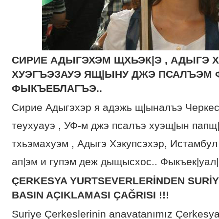
СИРИЕ АДЫГЭХЭМ ЩХЬЭК|Э , АДЫГЭ Х
ХУЭГЪЭЗАУЭ ЯЩ|ЫНУ ДЖЭ ПСАЛЪЭМ
ФЫКЪЕБЛАГЪЭ..
Сирие Адыгэхэр я адэжь щ|ыналъэ Черке
теухуауэ , УФ-м джэ псалъэ хуэщ|ын папщ|
тхьэмахуэм , Адыгэ Хэкупсэхэр, Истамбул 
ап|эм и гупэм деж дыщысхос.. Фыкъек|уал|э
ÇERKESYA YURTSEVERLERİNDEN SURİYE
BASIN AÇIKLAMASI ÇAĞRISI !!!
Suriye Çerkeslerinin anavatanımız Çerkesya’y