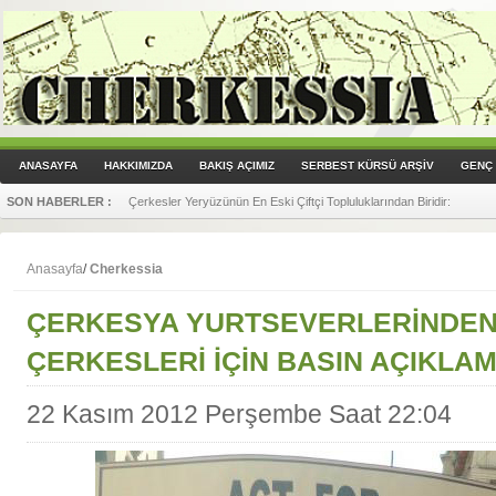
ANASAYFA
HAKKIMIZDA
BAKIŞ AÇIMIZ
SERBEST KÜRSÜ ARŞİV
GENÇ 
SON HABERLER :
Çerkesler Yeryüzünün En Eski Çiftçi Topluluklarından Biridir
:
Anasayfa
/
Cherkessia
ÇERKESYA YURTSEVERLERİNDEN
ÇERKESLERİ İÇİN BASIN AÇIKLAMA
22 Kasım 2012 Perşembe Saat 22:04