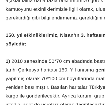
açıklamakta daha fazla beklememize gerek 
kamuoyunu etkinliklerimizle ilgili olarak, ulu
gerektirdiği gibi bilgilendirmemiz gerektiğin
150. yıl etkinliklerimiz, Nisan’ın 3. hafta
şöyledir;
1)
2010 senesinde 50*70 cm ebadında bastır
tarihi Çerkesya haritası 150. Yıl anısına
geni
yapılmış olarak 70*100 cm boyutlarında mat 
yeniden basılmıştır. Basılan haritalar Türkiy
kargo ile gönderilecektir. Ayrıca kurum, gru
istediği adet de ücretsiz olarak dağıtılacaktır