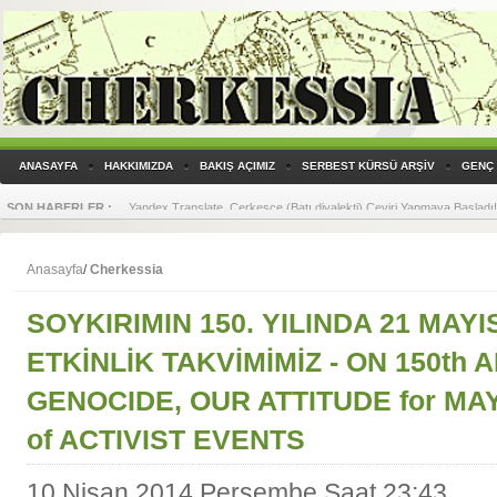
ANASAYFA
HAKKIMIZDA
BAKIŞ AÇIMIZ
SERBEST KÜRSÜ ARŞİV
GENÇ 
SON HABERLER :
Yandex Translate, Çerkesçe (Batı diyalekti) Çeviri Yapmaya Başladı!
Anasayfa
/
Cherkessia
SOYKIRIMIN 150. YILINDA 21 MAYI
ETKİNLİK TAKVİMİMİZ - ON 150th 
GENOCIDE, OUR ATTITUDE for MA
of ACTIVIST EVENTS
10 Nisan 2014 Perşembe Saat 23:43