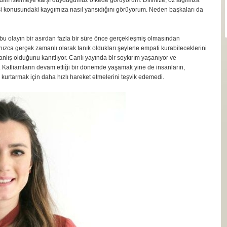
dım istemeye karşı duyduğumuz öfkede görüyorum. Dilimize, öz algımıza
i konusundaki kaygımıza nasıl yansıdığını görüyorum. Neden başkaları da
, bu olayın bir asırdan fazla bir süre önce gerçekleşmiş olmasından
nızca gerçek zamanlı olarak tanık oldukları şeylerle empati kurabileceklerini
ış olduğunu kanıtlıyor. Canlı yayında bir soykırım yaşanıyor ve
. Katliamların devam ettiği bir dönemde yaşamak yine de insanların,
ı kurtarmak için daha hızlı hareket etmelerini teşvik edemedi.