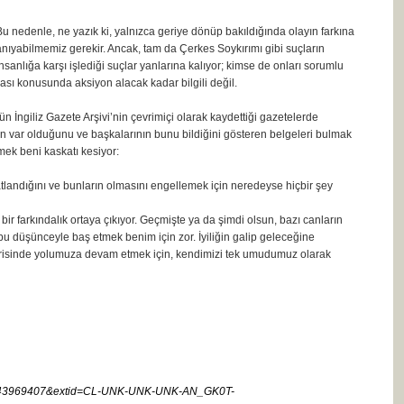
r. Bu nedenle, ne yazık ki, yalnızca geriye dönüp bakıldığında olayın farkına
 tanıyabilmemiz gerekir. Ancak, tam da Çerkes Soykırımı gibi suçların
sanlığa karşı işlediği suçlar yanlarına kalıyor; kimse de onları sorumlu
ğası konusunda aksiyon alacak kadar bilgili değil.
ün İngiliz Gazete Arşivi’nin çevrimiçi olarak kaydettiği gazetelerde
in var olduğunu ve başkalarının bunu bildiğini gösteren belgeleri bulmak
mek beni kaskatı kesiyor:
atlandığını ve bunların olmasını engellemek için neredeyse hiçbir şey
r farkındalık ortaya çıkıyor. Geçmişte ya da şimdi olsun, bazı canların
 bu düşünceyle baş etmek benim için zor. İyiliğin galip geleceğine
erisinde yolumuza devam etmek için, kendimizi tek umudumuz olarak
65243969407&extid=CL-UNK-UNK-UNK-AN_GK0T-