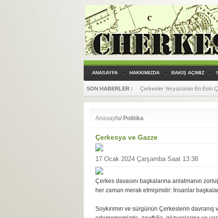
ANASAYFA
HAKKIMIZDA
BAKIŞ AÇIMIZ
SON HABERLER :
Çerkesler Yeryüzünün En Eski Çift
Anasayfa
/
Politika
Çerkesya ve Gazze
17 Ocak 2024 Çarşamba Saat 13:38
Çerkes davasını başkalarına anlatmanın zorluğ
her zaman merak etmişimdir: İnsanlar başkalar
Soykırımın ve sürgünün Çerkeslerin davranış ve 