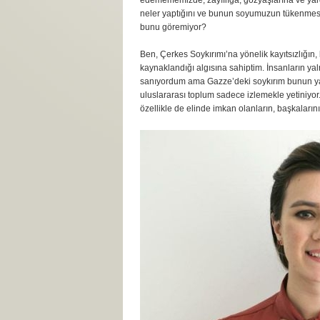
edemememizde, zayıflığa, gözyaşlarına ve yar
neler yaptığını ve bunun soyumuzun tükenmes
bunu göremiyor?
Ben, Çerkes Soykırımı’na yönelik kayıtsızlığın
kaynaklandığı algısına sahiptim. İnsanların yal
sanıyordum ama Gazze’deki soykırım bunun yanl
uluslararası toplum sadece izlemekle yetiniyor
özellikle de elinde imkan olanların, başkaların