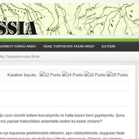
SERBEST KÜRSÜ ARŞİV
GENÇ YURTSEVER YAZAR ARŞİV
İLETİŞİM
çi Topluluklarından Biridir
:
Karakter boyutu :
u uzun süredir kafamı kurcalıyordu ve hatta bazen beni şaşırtıyordu. Şunu
ına yapılan haksızlıkları anlamakta neden bu kadar zorlanır?
içe kapanma şekillerindeki etkilerini, aşırı ciddiyetimizde, duyguları ifade