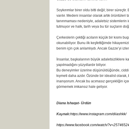
Soykırımlar birer oldu bitti değil; birer süreçti
varılır. Medeni insanlar olarak artık örüntüleri
tanınmaması nedeniyle, adaletsiz sistemlerin in
tutmuyor ve halk, tarih veya bu tür suçların do
Çerkeslerin çektiği acıların küçük bir kısmı bug
okunabiliyor. Bunu ilk keşfettiğimde hikayemiz
benim için çok anlamlıydı. Ancak Gazze’yi izle
İnsanlar, başkalarının büyük adaletsizliklere k
yapılmadığını yüzyıllardır biliyor.
Bu deneyimler üzerine düşünüldüğünde, ciddi bi
kıymeti daha azdır. Özünde bir idealist olarak,
inanıyorum. Ancak bu acımasız gerçekliğin iç
görmemek imkansız hale geliyor.
Diana Ishaqat- Ürdün
Kaynak:
https://www.instagram.com/diiashkk/
https://www.facebook.com/watch/?v=2574