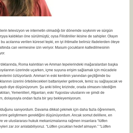
slerin televizyon ve internetin olmadığı bir dönemde soykırım ve sürgün
ıya kaldıkları öne sürülmüştü; oysa Filistinliler ikisine de sahipler. Olayın
 acılarına verilen küresel tepki, en iyi ihtimalle belirsiz ifadelerden öteye
altında can vermesine izin veriyor. Masum çocukların katledilmesinin
yor.
dıklarında, Roma kalıntıları ve Amman tepelerindeki mağaralardan başka
ir kıyılarının üzerinde uçarken, içme suyuna erişim sağlamak için mücadele
e evlerini özlüyorlardı. Amman’ın eski kentinin yanından geçtiğimde bu
arının üzerini örtebilecekleri battaniyeler getirecek, temiz su sağlayacak ve
lsaydı diye düşünüyorum. Şu anki bilinç krizinde, orada olmasını istediğim
lıları, Yemenlileri, Afganları, eski Yugoslav uluslarını ve şimdi de
, dolayısıyla ondan fazla bir şey bekleyemiyorum.
olduğunu sanıyordum. Davama dikkat çekmek için daha fazla öğrenmem,
erimi geliştirmem gerektiğini düşünüyordum. Ancak somut delillere, en
re ve uluslararası hukuk mekanizmalarına rağmen insanlara “lütfen
yleri zar zor anlatabiliyoruz. “Lütfen çocukları hedef almayın.” “Lütfen