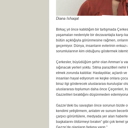
Diana Ishaqat
Birkaç yıl önce katıldığım bir tartışmada Çerke
yaşamaları nedeniyle bir dezavantajla karşı karş
bütün açıklığıyla görünmesine rağmen, onların bu
geçemiyor. Dünya, insanların evlerinin enkazı 
sorumlularının kim olduğunu göstermek istemi
Çerkesler, büyüdüğüm şehir olan Amman’a var
sığınacak yerleri yoktu. Sıtma parazitleri neh
etmek zorunda kaldılar. Hastaydılar, açlardı v
insanları hayal ediyorum ve keşke onlara çocukl
biraz ilgi gösterecek uluslararası kuruluşlar o
uluslararası toplumun daha önce Çeçenleri, Irak
Gazzelileri bıraktığını düşünmeden edemiyorum
Gazze’deki bu savaştan önce sorunun bizde 
kendimi yetiştirmem, anlatım ve sunum beceril
çarpıcı görüntülere, medyada yer alan haberle
başkalarını öldürmeyi bırakın” gibi çok temel şe
Gazze’de olanların farkına varın.”