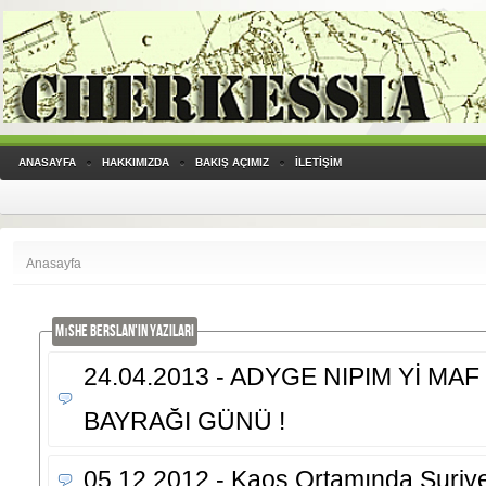
ANASAYFA
HAKKIMIZDA
BAKIŞ AÇIMIZ
İLETİŞİM
Anasayfa
Mıshe Berslan'IN YAZILARI
24.04.2013 - ADYGE NIPIM Yİ MAF
BAYRAĞI GÜNÜ !
05.12.2012 - Kaos Ortamında Suriye