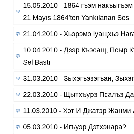
15.05.2010 - 1864 гъэм накъыгъэм 
21 Mayıs 1864’ten Yankılanan Ses
21.04.2010 - Хьэрэмэ Iуащхьэ Ha
10.04.2010 - Дзэр Къэсащ, Псыр Къ
Sel Bastı
31.03.2010 - Зыхэгъэзэгъан, Зы
22.03.2010 - Щытхъурэ Псалъэ Д
11.03.2010 - Хэт И Джатэр Жанми
05.03.2010 - Игъуэр Дэтхэнара?