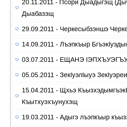
20.11.2011 - Псори Дыадыгэщ (Ды
Дыабазэщ
29.09.2011 - Черкесыбзэншэ Черк
14.09.2011 - Лъэпкъыр БгъэкIуэдын
03.07.2011 - ЕЩАНЭ IЭПХЪУЭГЪ
05.05.2011 - ЗекIуэлIыуэ ЗекIуэреи
15.04.2011 - Щхьэ Къызхэдымгъэк
Къытхуэхъунухэщ
19.03.2011 - Адыгэ лъэпкъыр къы