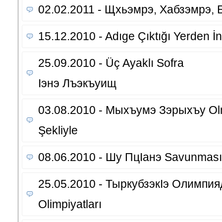
02.02.2011 - Щхьэмрэ, Хабзэмрэ,
15.12.2010 - Adıge Çıktığı Yerden İne
25.09.2010 - Üç Ayaklı Sofra
Iэнэ Лъэкъуищ
03.08.2010 - Мыхъумэ Зэрыхъу Ol
Şekliyle
08.06.2010 - Шу ПцIанэ Savunmasız
25.05.2010 - ТыркубзэкIэ Олимпия
Olimpiyatları